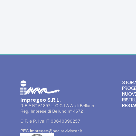
STORI
PROGE
NUOVE
Impregeo S.R.L.
RISTR
RESTA
R.E.A N° 61897 – C.C.I.A.A. di Belluno
Reg. Imprese di Belluno n° 4672
C.F. e P. Iva IT
00640890257
PEC impregeo@pec.reviviscar.it