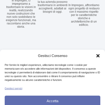
In Impregeo, ci
la tua azienda possono
impegniamo a
trasformarsi in ambienti
In Impregeo, affrontiamo
trasformare le visioni in
accoglienti, adattati ai
ogni progetto di restauro
realtà, realizzando
bisogni di oggi.
con il massimo rispetto
nuove costruzioni che
per le caratteristiche
non solo soddisfano le
storiche e
esigenze funzionali, ma
architettoniche di un
raccontano anche una
edificio.
storia.
Realizzazioni
Gestisci Consenso
in
Per fornire le migliori esperienze, utilizziamo tecnologie come i cookie per
memorizzare e/o accedere alle informazioni del dispositivo. Il consenso a queste
evidenza
tecnologie ci permetterà di elaborare dati come il comportamento di navigazione o ID
unici su questo sito. Non acconsentire o ritirare il consenso può influire
negativamente su alcune caratteristiche e funzioni.
Costruire significa
immaginare,
Gestisci servizi
organizzare e
portare a termine,
nel rispetto delle
Accetta
aspettative dei