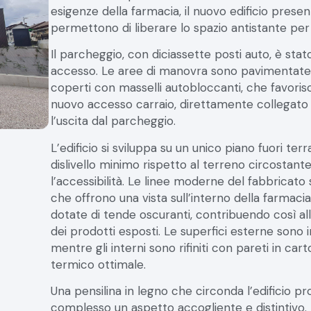
permettono di liberare lo spazio antistante per
Il parcheggio, con diciassette posti auto, è stato 
accesso. Le aree di manovra sono pavimentate in
coperti con masselli autobloccanti, che favoris
nuovo accesso carraio, direttamente collegato a
l’uscita dal parcheggio.
L’edificio si sviluppa su un unico piano fuori te
dislivello minimo rispetto al terreno circostant
l’accessibilità. Le linee moderne del fabbricato
che offrono una vista sull’interno della farmacia
dotate di tende oscuranti, contribuendo così all
dei prodotti esposti. Le superfici esterne sono in
mentre gli interni sono rifiniti con pareti in c
termico ottimale.
Una pensilina in legno che circonda l’edificio p
complesso un aspetto accogliente e distintivo. L
bianca, è progettata per raccogliere e convogli