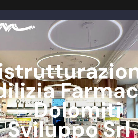
istrutturazio
dilizia Farmac
- Dolomiti
Sviluppo Srl
BORGO VALBELUNA