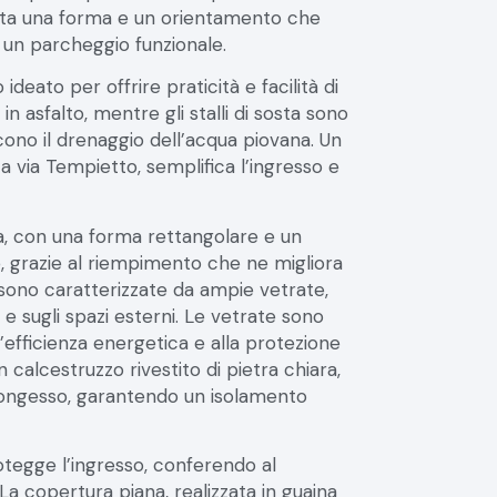
 un parcheggio funzionale.
ideato per offrire praticità e facilità di
 asfalto, mentre gli stalli di sosta sono
cono il drenaggio dell’acqua piovana. Un
 via Tempietto, semplifica l’ingresso e
rra, con una forma rettangolare e un
e, grazie al riempimento che ne migliora
 sono caratterizzate da ampie vetrate,
 e sugli spazi esterni. Le vetrate sono
’efficienza energetica e alla protezione
 calcestruzzo rivestito di pietra chiara,
artongesso, garantendo un isolamento
rotegge l’ingresso, conferendo al
a copertura piana, realizzata in guaina
are le acque meteoriche verso il lato