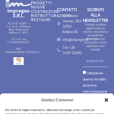
PROGETTI
NUOVE
CONTATTI
ISCRIVITI
Impregeo
COSTRUZIONI
ALLA
S.R.L.
RISTRUTTURAZIONI
via Vittorio
RESTAURI
NEWSLETTER
Veneto, 284
R.E.A N° 61897 –
Rimani sempre
32100
C.C.I.A.A. di Belluno
aggiornato su
Reg. Imprese di
Belluno BL
notizie, iniziative e
Belluno n° 4672
progetti del
Impregeo
per
info@impregeo.it
C.F. e P. Iva
IT
00640890257
conoscere come
operiamo nel
Tel: +39
PEC
mondo.
impregeo@pec.reviviscar.it
0437 32000
Utilizzando
questo modulo
accetti la
memorizzazione
e la gestione dei
Gestisci Consenso
tuoi dati da
questo sito web,
Per fornire le migliori esperienze, utilizziamo tecnologie come i cookie per