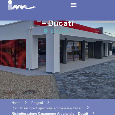
Ristrutturazione
Capannone
Artigianale
- Ducati
BOLZANO
Home
Progetti
Ristrutturazione Capannone Artigianale – Ducati
Ristrutturazione Capannone Artigianale – Ducati